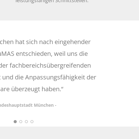
leistungsfähigen Schnittstellen.
chen hat sich nach eingehender
uMAS entschieden, weil uns die
erarb
der fachbereichsübergreifenden
d
und die Anpassungsfähigkeit der
wes
are überzeugt haben.“
andeshauptstadt München -
- Bay