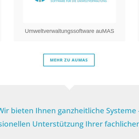
Überwachung und Bearbeitung
sämtlicher Umweltdaten für die
Bereiche Wasserrecht,
Immissionsschutz und Abfallrecht.
Umweltverwaltungssoftware auMAS
MEHR ZU AUMAS
Wir bieten Ihnen ganzheitliche Systeme 
sionellen Unterstützung Ihrer fachlich