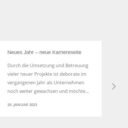
Neues Jahr – neue Karriereseite
de
Durch die Umsetzung und Betreuung
Di
vieler neuer Projekte ist deborate im
uk
vergangenen Jahr als Unternehmen
we
noch weiter gewachsen und möchte…
ei
Te
20. JANUAR 2023
18.