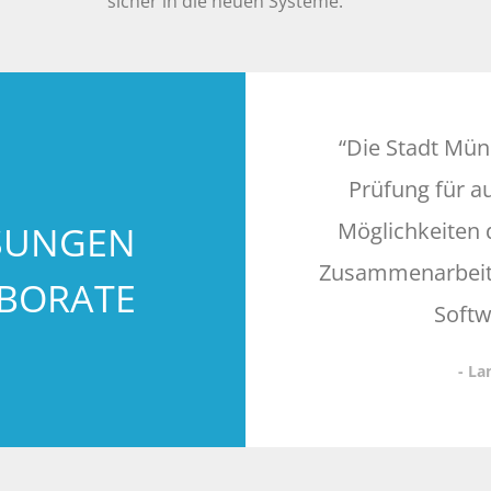
sicher in die neuen Systeme.
“Die Stadt Mün
Prüfung für a
Möglichkeiten 
SUNGEN
Zusammenarbeit 
BORATE
Softw
- L