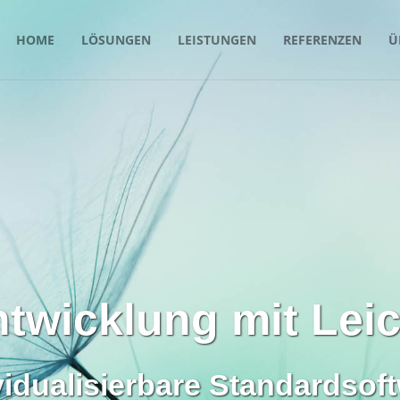
HOME
LÖSUNGEN
LEISTUNGEN
REFERENZEN
Ü
twicklung mit Leic
vidualisierbare Standardsof