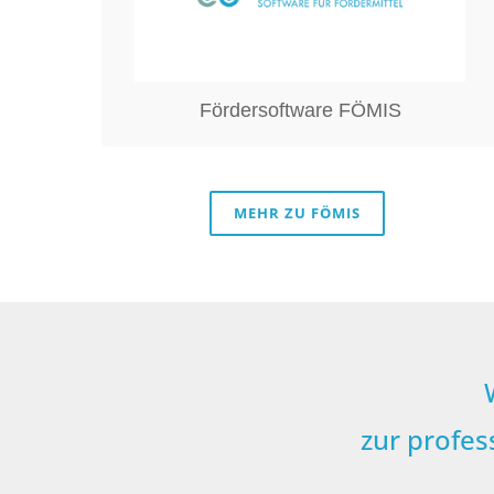
und Antragstellern von Fördermitteln
bei der rechtssicheren und effizienten
Abwicklung und Dokumentation.
Fördersoftware FÖMIS
MEHR ZU FÖMIS
zur profes